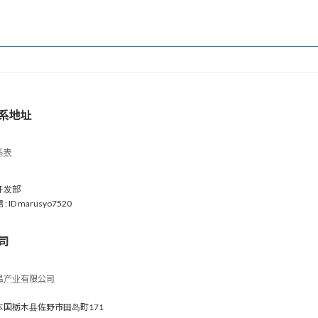
系地址
系表
开发部
: ID marusyo7520
司
昌产业有限公司
本国栃木县佐野市田岛町171