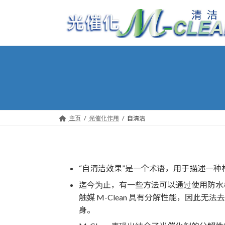
コ
ナ
ン
ビ
テ
ゲ
ン
ー
ツ
シ
へ
ョ
ス
ン
キ
に
ッ
移
プ
動
主页
光催化作用
自清洁
“自清洁效果”是一个术语，用于描述一
迄今为止，有一些方法可以通过使用防水
触媒 M-Clean 具有分解性能，因此
身。