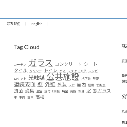
联系我们
English
联
Tag Cloud
ガラス
联
コンクリート
シート
カーテン
タイル
トイレ
タクシー
バス
フェアリング
レンガ
公共施設
新
光触媒
ロケット
地下鉄
基礎
微信 
塗装表面
壁
外壁
外装
室内
天井
屋根
手術室
抗菌
消臭
窓
窓ガラス
温室
焼付け鋼板
病室
病院
空港
公
高校
車
車両
電車
丸
日