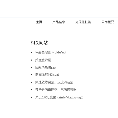
主页
产品信息
光催化性能
公司概要
相关网站
甲醛去除剂 Moldefeat
超亲水涂层
因維洛盾牌M5
防霉涂层MDcoat
氨速效除臭剂 皮皮清洁剂
鞋子异味去除剂 气味修剪器
关于 ”殴打真菌 – Anti-Mold spray”