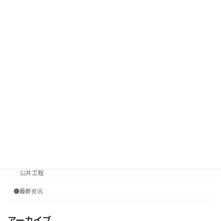
外墙
户外使用
室内使用
传染病控制
混凝土保护
车辆/特殊用途
广告牌/招牌
玻璃/透明基板
洗手间
公共工程
●最新资讯
アーカイブ