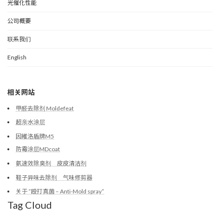
光催化性能
公司概要
联系我们
English
相关网站
甲醛去除剂 Moldefeat
超亲水涂层
因維洛盾牌M5
防霉涂层MDcoat
氨速效除臭剂 皮皮清洁剂
鞋子异味去除剂 气味修剪器
关于 ”殴打真菌 – Anti-Mold spray”
Tag Cloud