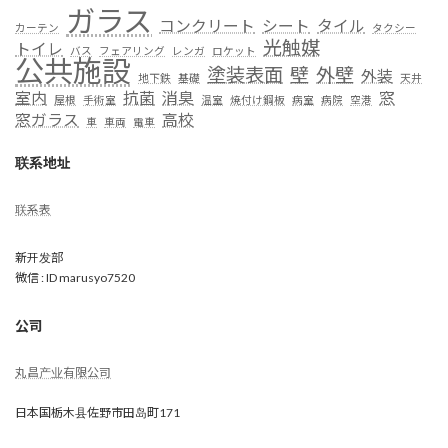
ガラス
コンクリート
シート
タイル
カーテン
タクシー
光触媒
トイレ
バス
フェアリング
レンガ
ロケット
公共施設
塗装表面
壁
外壁
外装
地下鉄
基礎
天井
室内
抗菌
消臭
窓
屋根
手術室
温室
焼付け鋼板
病室
病院
空港
窓ガラス
高校
車
車両
電車
联系地址
联系表
新开发部
微信 : ID marusyo7520
公司
丸昌产业有限公司
日本国栃木县佐野市田岛町171