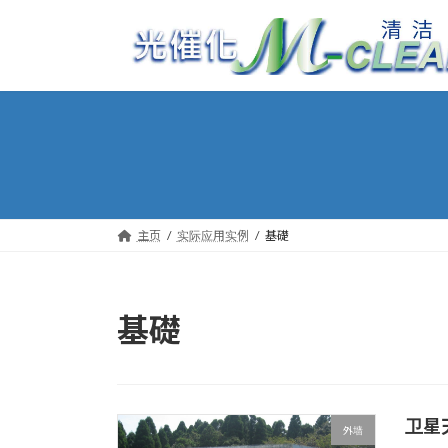
コ
ナ
ン
ビ
テ
ゲ
ン
ー
ツ
シ
へ
ョ
ス
ン
キ
に
ッ
移
プ
動
主页
实际应用实例
基礎
基礎
卫星
外墙