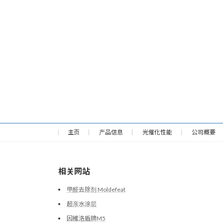
主页
产品信息
光催化性能
公司概要
相关网站
甲醛去除剂 Moldefeat
超亲水涂层
因維洛盾牌M5